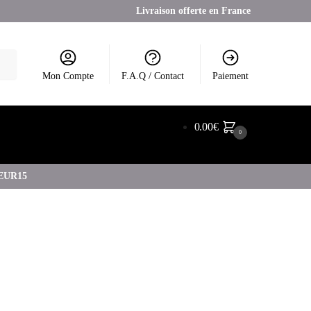
Livraison offerte en France
Mon Compte
F.A.Q / Contact
Paiement
0.00
€
0
COEUR15