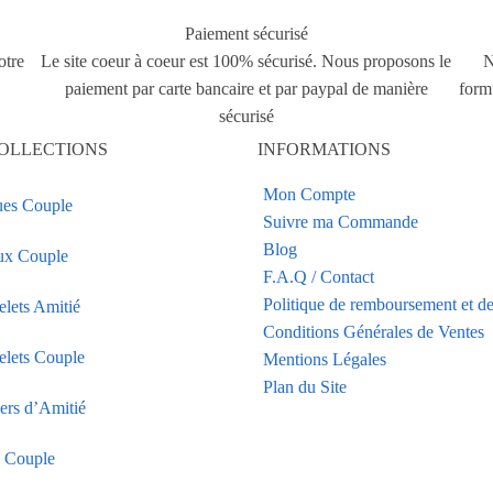
Paiement sécurisé
otre
Le site coeur à coeur est 100% sécurisé. Nous proposons le
N
paiement par carte bancaire et par paypal de manière
form
sécurisé
OLLECTIONS
INFORMATIONS
Mon Compte
es Couple
Suivre ma Commande
Blog
ux Couple
F.A.Q / Contact
Politique de remboursement et de
elets Amitié
Conditions Générales de Ventes
elets Couple
Mentions Légales
Plan du Site
iers d’Amitié
s Couple