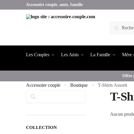
Accessoire couple, amis, famille
Les Couples
Les Amis
La Famille
Mère /
Offre 
Accessoire couple
Boutique
T-Shirts Assorti
»
»
T-Sh
Rechercher
Aucun produi
COLLECTION