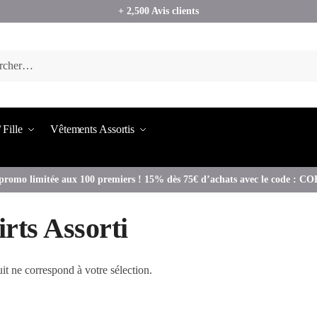
+ 2,500 Avis clients
 Fille
Vêtements Assortis
promo limitée aux 100 premiers ! 15% dès 75€ d’achats avec le code : 
irts Assorti
t ne correspond à votre sélection.