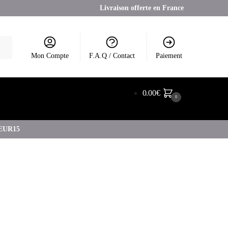
Livraison offerte en France
Mon Compte
F.A.Q / Contact
Paiement
0.00
€
0
COEUR15