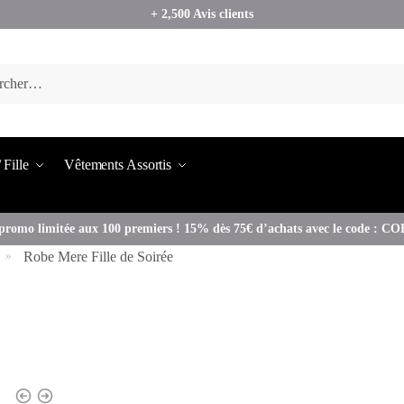
+ 2,500 Avis clients
 Fille
Vêtements Assortis
promo limitée aux 100 premiers ! 15% dès 75€ d’achats avec le code : 
Robe Mere Fille de Soirée
»