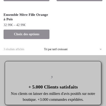
Ensemble Mère Fille Orange
à Pois
32.99
€
–
42.99
€
Choix des options
3 résultats affichés
+ 5.000 Clients satisfaits
Nos clients on laisser des milliers d'avis positifs sur notre
boutique. +3.000 commandes expédiées.