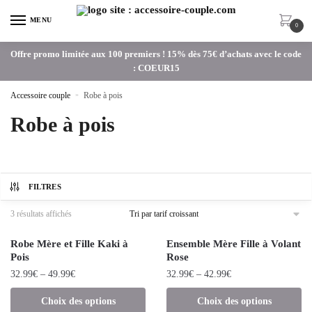
MENU
0
Offre promo limitée aux 100 premiers ! 15% dès 75€ d’achats avec le code
: COEUR15
Accessoire couple
»
Robe à pois
Robe à pois
FILTRES
3 résultats affichés
Robe Mère et Fille Kaki à
Ensemble Mère Fille à Volant
Pois
Rose
32.99
€
–
49.99
€
32.99
€
–
42.99
€
Choix des options
Choix des options