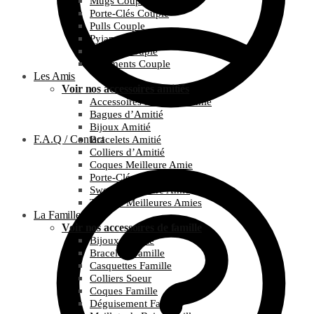
Mugs Couple
Porte-Clés Couple
Pulls Couple
Pyjamas Couple
T-Shirts Couple
Vêtements Couple
Les Amis
Voir nos accessoires amitiés
Accessoires Meilleure Amie
Bagues d’Amitié
Bijoux Amitié
F.A.Q / Contact
Bracelets Amitié
Colliers d’Amitié
Coques Meilleure Amie
Porte-Clés Amitié
Sweats Meilleure Amie
T-Shirts Meilleures Amies
La Famille
Voir nos accessoires de famille
Bijoux Famille
Bracelets Famille
Casquettes Famille
Colliers Soeur
Coques Famille
Déguisement Famille