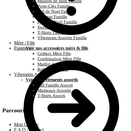
Maillots de Bain Famille
Porte-Clés Famille
Pull de Noel Famille
Pyjamas Famille
Pyjamas Noël Famille
Sweats Famille
T-Shirts Famille
Vêtements Assortis Famille
Mère / Fille
Paiement
Voir nos accessoires mère & fille
Colliers Mère Fille
Combinaison Mère Fille
Maillot de bain Mère Fille
Robes Mère Fille
Vêtements Assortis
Voir nos vêtements assortis
Pull Famille Assorti
Manteaux Assortis
T-Shirts Assorti
Parcourir
Mon Compte
F.A.Q / Contact