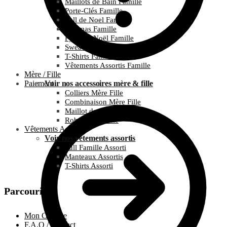
Maillots de Bain Famille
Porte-Clés Famille
Pull de Noel Famille
Pyjamas Famille
Pyjamas Noël Famille
Sweats Famille
T-Shirts Famille
Vêtements Assortis Famille
Mère / Fille
Paiement
Voir nos accessoires mère & fille
Colliers Mère Fille
Combinaison Mère Fille
Maillot de bain Mère Fille
Robes Mère Fille
Vêtements Assortis
Voir nos vêtements assortis
Pull Famille Assorti
Manteaux Assortis
T-Shirts Assorti
Parcourir
Mon Compte
F.A.Q / Contact