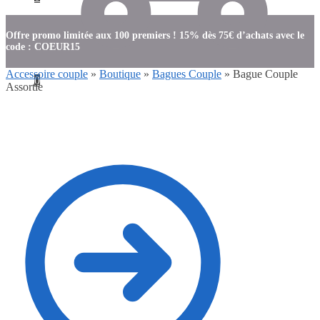
Offre promo limitée aux 100 premiers ! 15% dès 75€ d’achats avec le
code : COEUR15
Accessoire couple
»
Boutique
»
Bagues Couple
»
Bague Couple
0
Assortie