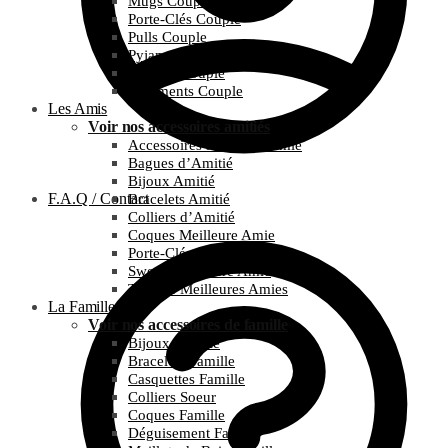
Mugs Couple
Porte-Clés Couple
Pulls Couple
Pyjamas Couple
T-Shirts Couple
Vêtements Couple
Les Amis
Voir nos accessoires amitiés
Accessoires Meilleure Amie
Bagues d’Amitié
Bijoux Amitié
F.A.Q / Contact
Bracelets Amitié
Colliers d’Amitié
Coques Meilleure Amie
Porte-Clés Amitié
Sweats Meilleure Amie
T-Shirts Meilleures Amies
La Famille
Voir nos accessoires de famille
Bijoux Famille
Bracelets Famille
Casquettes Famille
Colliers Soeur
Coques Famille
Déguisement Famille