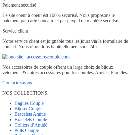
du
Paiement sécurisé
choisies
produit
sur
Le site coeur à coeur est 100% sécurisé. Nous proposons le
la
paiement par carte bancaire et par paypal de manière sécurisé
page
du
Service client
produit
Notre service client est joignable tous les jours via le formulaire de
contact. Nous répondons habituellement sous 24h.
Nos accessoires de couple offrent un large choix de bijoux,
vêtements & autres accessoires pour les couples, Amis et Familles.
Contactez-nous
NOS COLLECTIONS
Bagues Couple
Bijoux Couple
Bracelets Amitié
Bracelets Couple
Colliers d’Amitié
Pulls Couple