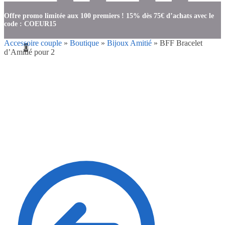
Offre promo limitée aux 100 premiers ! 15% dès 75€ d’achats avec le
code : COEUR15
Accessoire couple
»
Boutique
»
Bijoux Amitié
»
BFF Bracelet
0
d’Amitié pour 2