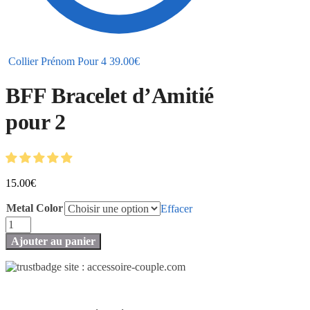
Collier Prénom Pour 4
39.00
€
BFF Bracelet d’Amitié
pour 2
15.00
€
Metal Color
Effacer
quantité
de
Ajouter au panier
BFF
Bracelet
d'Amitié
pour
2