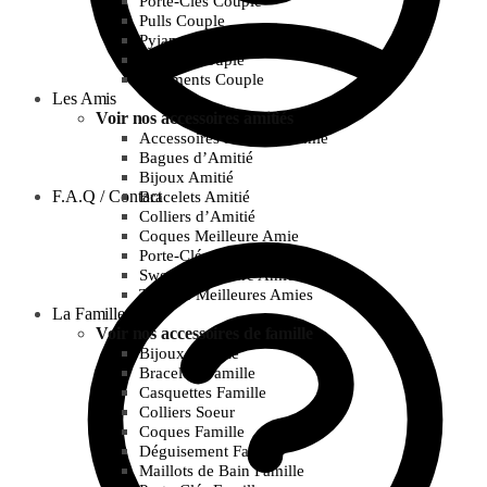
Porte-Clés Couple
Pulls Couple
Pyjamas Couple
T-Shirts Couple
Vêtements Couple
Les Amis
Voir nos accessoires amitiés
Accessoires Meilleure Amie
Bagues d’Amitié
Bijoux Amitié
F.A.Q / Contact
Bracelets Amitié
Colliers d’Amitié
Coques Meilleure Amie
Porte-Clés Amitié
Sweats Meilleure Amie
T-Shirts Meilleures Amies
La Famille
Voir nos accessoires de famille
Bijoux Famille
Bracelets Famille
Casquettes Famille
Colliers Soeur
Coques Famille
Déguisement Famille
Maillots de Bain Famille