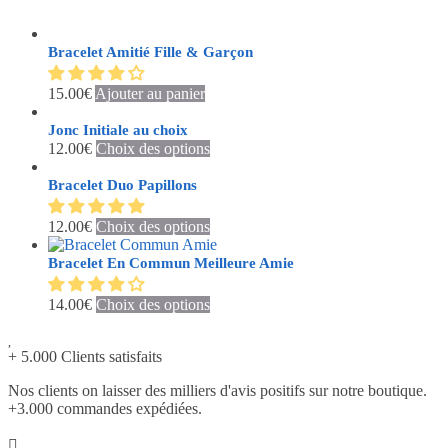
Bracelet Amitié Fille & Garçon
15.00
€
Ajouter au panier
Jonc Initiale au choix
Ce
12.00
€
Choix des options
produit
a
Bracelet Duo Papillons
plusieurs
variations.
Ce
12.00
€
Choix des options
Les
produit
options
a
Bracelet En Commun Meilleure Amie
peuvent
plusieurs
être
variations.
Ce
14.00
€
Choix des options
choisies
Les
produit
sur
options
a
la
peuvent
+ 5.000 Clients satisfaits
plusieurs
page
être
variations.
du
choisies
Nos clients on laisser des milliers d'avis positifs sur notre boutique.
Les
produit
sur
+3.000 commandes expédiées.
options
la
peuvent
page
être