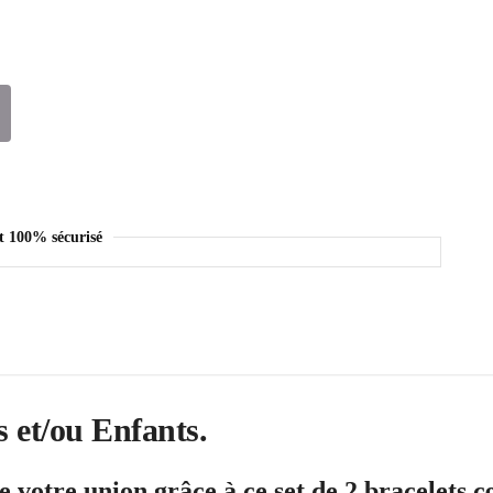
t 100% sécurisé
s et/ou Enfants.
 votre union grâce à ce set de 2 bracelets 