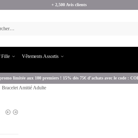
+ 2,500 Avis clients
 Fille
Vêtements Assortis
promo limitée aux 100 premiers ! 15% dès 75€ d’achats avec le code : 
Bracelet Amitié Adulte