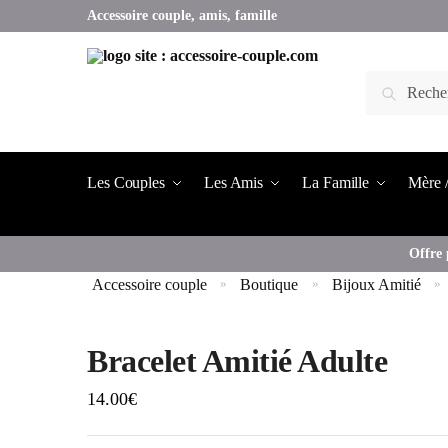
Accessoire couple, amis, famille
Les Couples
Les Amis
La Famille
Mère /
Offre 
Accessoire couple
Boutique
Bijoux Amitié
»
»
»
Bracelet Amitié Adulte
14.00
€