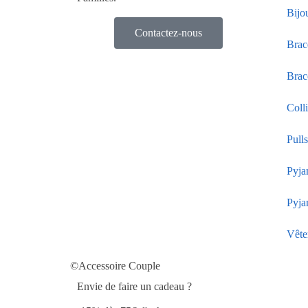
Bijo
Contactez-nous
Brac
Brac
Coll
Pull
Pyja
Pyja
Vête
©Accessoire Couple
Envie de faire un cadeau ?