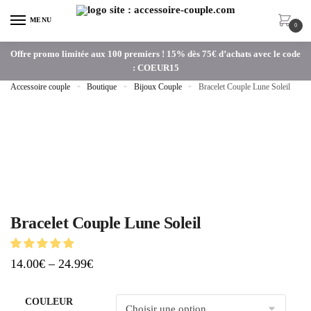
MENU
0
Offre promo limitée aux 100 premiers ! 15% dès 75€ d’achats avec le code
: COEUR15
Accessoire couple
»
Boutique
»
Bijoux Couple
»
Bracelet Couple Lune Soleil
Bracelet Couple Lune Soleil
14.00
€
–
24.99
€
COULEUR