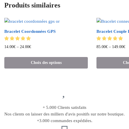
Produits similaires
Bracelet Coordonnées GPS
Bracelet Couple 
14.00
€
–
24.00
€
85.00
€
–
149.00
€
Choix des options
Cho
+ 5.000 Clients satisfaits
Nos clients on laisser des milliers d'avis positifs sur notre boutique.
+3.000 commandes expédiées.