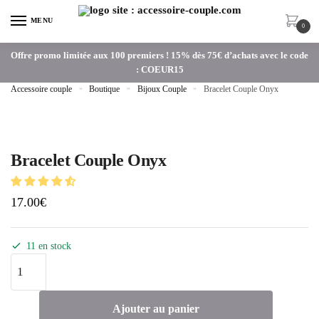
MENU
0
Offre promo limitée aux 100 premiers ! 15% dès 75€ d’achats avec le code
: COEUR15
Accessoire couple
»
Boutique
»
Bijoux Couple
»
Bracelet Couple Onyx
Bracelet Couple Onyx
17.00
€
11 en stock
Ajouter au panier