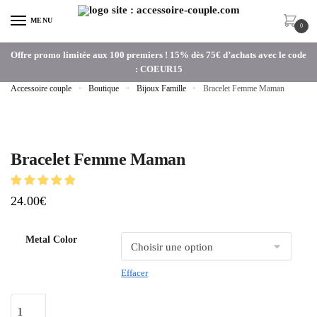
MENU
0
Offre promo limitée aux 100 premiers ! 15% dès 75€ d’achats avec le code
: COEUR15
Accessoire couple
»
Boutique
»
Bijoux Famille
»
Bracelet Femme Maman
Bracelet Femme Maman
24.00
€
Metal Color
Effacer