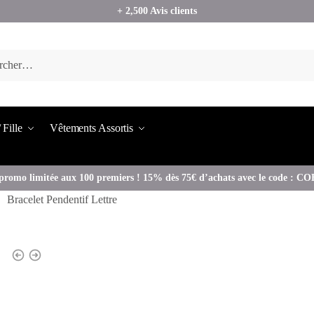
+ 2,500 Avis clients
 Fille
Vêtements Assortis
promo limitée aux 100 premiers ! 15% dès 75€ d’achats avec le code : 
Bracelet Pendentif Lettre