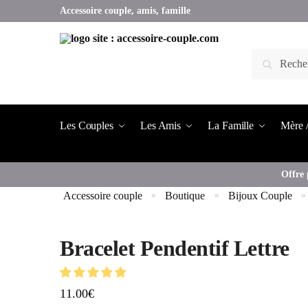
Accessoire couple, amis, famille
Les Couples
Les Amis
La Famille
Mère /
Offre 
Accessoire couple
Boutique
Bijoux Couple
»
»
»
Bracelet Pendentif Lettre
11.00
€