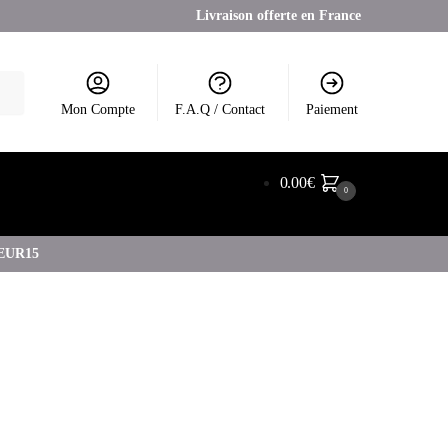
Livraison offerte en France
Mon Compte
F.A.Q / Contact
Paiement
0.00
€
0
COEUR15