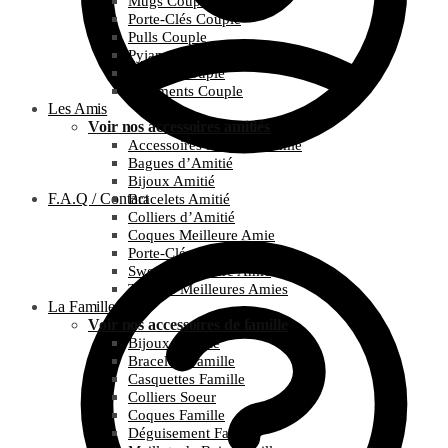
Mugs Couple
Porte-Clés Couple
Pulls Couple
Pyjamas Couple
T-Shirts Couple
Vêtements Couple
Les Amis
Voir nos accessoires amitiés
Accessoires Meilleure Amie
Bagues d’Amitié
Bijoux Amitié
F.A.Q / Contact
Bracelets Amitié
Colliers d’Amitié
Coques Meilleure Amie
Porte-Clés Amitié
Sweats Meilleure Amie
T-Shirts Meilleures Amies
La Famille
Voir nos accessoires de famille
Bijoux Famille
Bracelets Famille
Casquettes Famille
Colliers Soeur
Coques Famille
Déguisement Famille