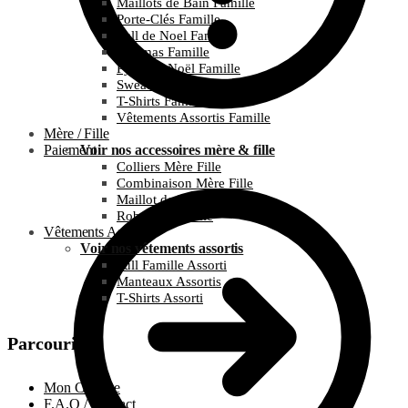
Maillots de Bain Famille
Porte-Clés Famille
Pull de Noel Famille
Pyjamas Famille
Pyjamas Noël Famille
Sweats Famille
T-Shirts Famille
Vêtements Assortis Famille
Mère / Fille
Paiement
Voir nos accessoires mère & fille
Colliers Mère Fille
Combinaison Mère Fille
Maillot de bain Mère Fille
Robes Mère Fille
Vêtements Assortis
Voir nos vêtements assortis
Pull Famille Assorti
Manteaux Assortis
T-Shirts Assorti
Parcourir
Mon Compte
F.A.Q / Contact