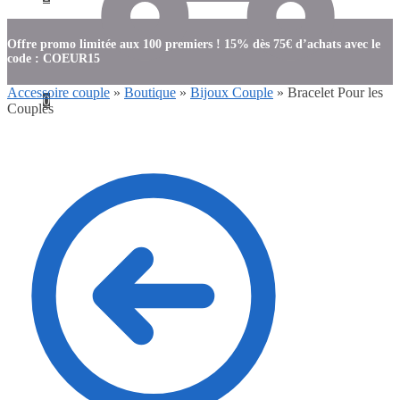
Offre promo limitée aux 100 premiers ! 15% dès 75€ d’achats avec le
code : COEUR15
Accessoire couple
»
Boutique
»
Bijoux Couple
»
Bracelet Pour les
0
Couples