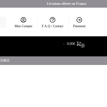
Livraison offerte en France
Mon Compte
F.A.Q / Contact
Paiement
0.00
€
0
COEUR15