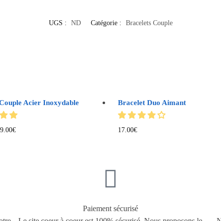
UGS :
ND
Catégorie :
Bracelets Couple
 Couple Acier Inoxydable
Bracelet Duo Aimant
9.00
€
17.00
€
Paiement sécurisé
otre
Le site coeur à coeur est 100% sécurisé. Nous proposons le
N