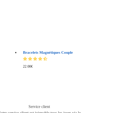
Bracelets Magnétiques Couple
22.00
€
Service client
otre service client est joignable tous les jours via le