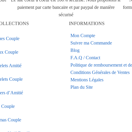
paiement par carte bancaire et par paypal de manière
form
sécurisé
OLLECTIONS
INFORMATIONS
Mon Compte
es Couple
Suivre ma Commande
Blog
ux Couple
F.A.Q / Contact
Politique de remboursement et de
elets Amitié
Conditions Générales de Ventes
elets Couple
Mentions Légales
Plan du Site
iers d’Amitié
s Couple
mas Couple