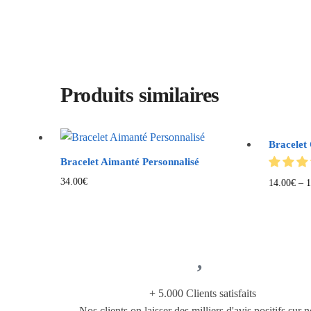
Produits similaires
Bracelet
Bracelet Aimanté Personnalisé
34.00
€
14.00
€
–
1
+ 5.000 Clients satisfaits
Nos clients on laisser des milliers d'avis positifs sur n