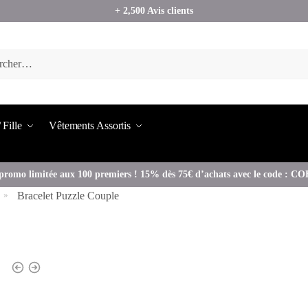
+ 2,500 Avis clients
 Fille
Vêtements Assortis
promo limitée aux 100 premiers ! 15% dès 75€ d’achats avec le code : 
Bracelet Puzzle Couple
»