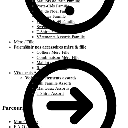
Maillots de Bain Famille
Porte-Clés Famille
Pull de Noel Famille
Pyjamas Famille
Pyjamas Noël Famille
Sweats Famille
T-Shirts Famille
Vêtements Assortis Famille
Mère / Fille
Paiement
Voir nos accessoires mère & fille
Colliers Mère Fille
Combinaison Mère Fille
Maillot de bain Mère Fille
Robes Mère Fille
Vêtements Assortis
Voir nos vêtements assortis
Pull Famille Assorti
Manteaux Assortis
T-Shirts Assorti
Parcourir
Mon Compte
F.A.Q / Contact