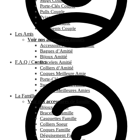
Mugs Couple
Porte-Clés Couple
Pulls Couple
Pyjamas Couple
T-Shirts Couple
Vêtements Couple
Les Amis
Voir nos accessoires amitiés
Accessoires Meilleure Amie
Bagues d’Amitié
Bijoux Amitié
F.A.Q / Contact
Bracelets Amitié
Colliers d’Amitié
Coques Meilleure Amie
Porte-Clés Amitié
Sweats Meilleure Amie
T-Shirts Meilleures Amies
La Famille
Voir nos accessoires de famille
Bijoux Famille
Bracelets Famille
Casquettes Famille
Colliers Soeur
Coques Famille
Déguisement Famille