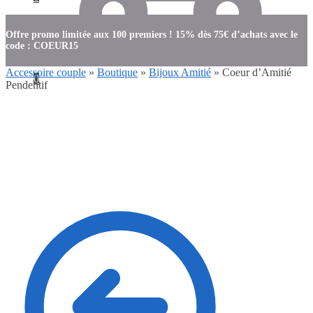
Offre promo limitée aux 100 premiers ! 15% dès 75€ d’achats avec le
code : COEUR15
Accessoire couple
»
Boutique
»
Bijoux Amitié
»
Coeur d’Amitié
0
Pendentif