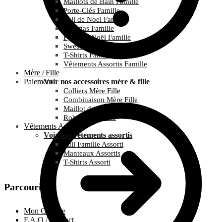
Maillots de Bain Famille
Porte-Clés Famille
Pull de Noel Famille
Pyjamas Famille
Pyjamas Noël Famille
Sweats Famille
T-Shirts Famille
Vêtements Assortis Famille
Mère / Fille
Paiement
Voir nos accessoires mère & fille
Colliers Mère Fille
Combinaison Mère Fille
Maillot de bain Mère Fille
Robes Mère Fille
Vêtements Assortis
Voir nos vêtements assortis
Pull Famille Assorti
Manteaux Assortis
T-Shirts Assorti
Parcourir
Mon Compte
F.A.Q / Contact