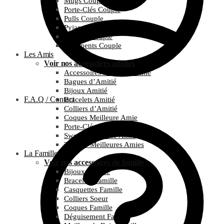
Mugs Couple
Porte-Clés Couple
Pulls Couple
Pyjamas Couple
T-Shirts Couple
Vêtements Couple
Les Amis
Voir nos accessoires amitiés
Accessoires Meilleure Amie
Bagues d’Amitié
Bijoux Amitié
F.A.Q / Contact
Bracelets Amitié
Colliers d’Amitié
Coques Meilleure Amie
Porte-Clés Amitié
Sweats Meilleure Amie
T-Shirts Meilleures Amies
La Famille
Voir nos accessoires de famille
Bijoux Famille
Bracelets Famille
Casquettes Famille
Colliers Soeur
Coques Famille
Déguisement Famille