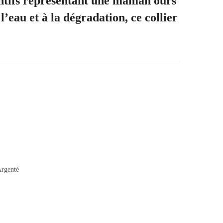
ntifs représentant une maman ours
’eau et à la dégradation, ce collier
rgenté