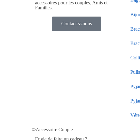
Bagu
accessoires pour les couples, Amis et
Familles.
Bijo
Contactez-nous
Brac
Brac
Coll
Pull
Pyja
Pyja
Vête
©Accessoire Couple
Envie de faire un cadeau ?