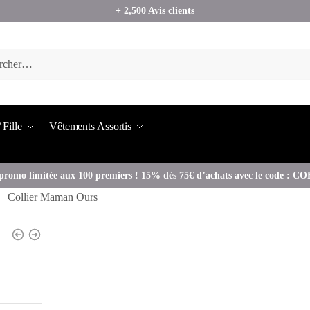
+ 2,500 Avis clients
 Fille
Vêtements Assortis
promo limitée aux 100 premiers ! 15% dès 75€ d’achats avec le code : 
Collier Maman Ours