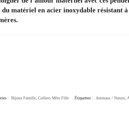
oigner de l’amour maternel avec ces pende
du matériel en acier inoxydable résistant à l
 mères.
ries :
Bijoux Famille
,
Colliers Mère Fille
Étiquettes :
Animaux / Nature
,
A