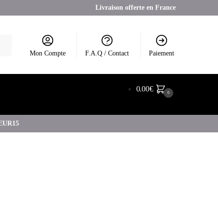
Livraison offerte en France
Mon Compte
F.A.Q / Contact
Paiement
0.00
€
0
COEUR15