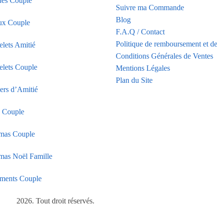
es Couple
Suivre ma Commande
Blog
ux Couple
F.A.Q / Contact
Politique de remboursement et de
elets Amitié
Conditions Générales de Ventes
elets Couple
Mentions Légales
Plan du Site
iers d’Amitié
s Couple
mas Couple
mas Noël Famille
ments Couple
2026. Tout droit réservés.