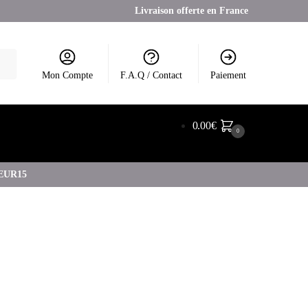
Livraison offerte en France
Mon Compte
F.A.Q / Contact
Paiement
0.00
€
0
COEUR15