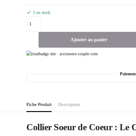
5 en stock
quantité
de
Collier
Ajouter au panier
Soeur
de
Coeur
Paiemen
Fiche Produit
Description
Collier Soeur de Coeur : Le 