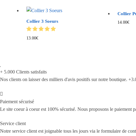
Collier P
Collier 3 Soeurs
14.00
€
Ce
13.00
€
produit
a
plusieurs
variations.
+ 5.000 Clients satisfaits
Les
Nos clients on laisser des milliers d'avis positifs sur notre boutique.
options
peuvent
être
Paiement sécurisé
choisies
Le site coeur à coeur est 100% sécurisé. Nous proposons le paiement pa
sur
la
Service client
page
Notre service client est joignable tous les jours via le formulaire de c