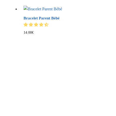
Bracelet Parent Bébé
Ce
14.00
€
produit
a
plusieurs
variations.
Les
options
peuvent
être
choisies
sur
la
page