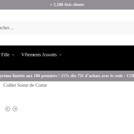
+ 2,500 Avis clients
 Fille
Vêtements Assortis
promo limitée aux 100 premiers ! 15% dès 75€ d’achats avec le code : 
Collier Soeur de Coeur