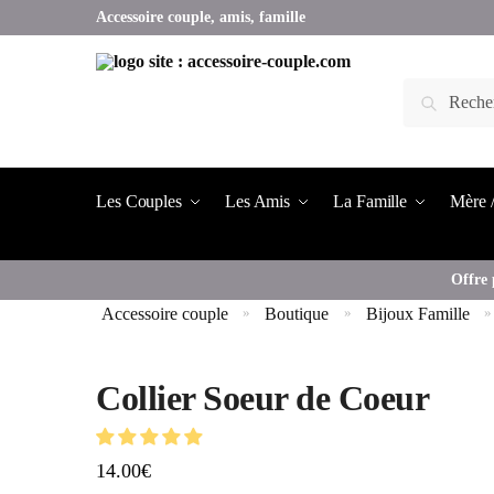
Skip
Skip
Accessoire couple, amis, famille
to
to
navigation
content
Rechercher :
Les Couples
Les Amis
La Famille
Mère /
Offre 
Accessoire couple
Boutique
Bijoux Famille
»
»
»
Collier Soeur de Coeur
14.00
€