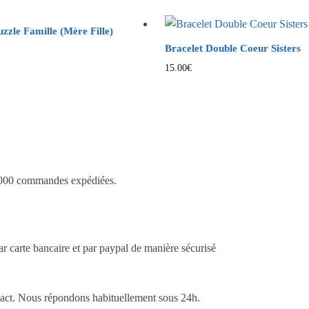
uzzle Famille (Mère Fille)
Bracelet Double Coeur Sisters
Ce
15.00
€
produit
a
plusieurs
variations.
Les
options
 +3.000 commandes expédiées.
peuvent
être
choisies
sur
r carte bancaire et par paypal de manière sécurisé
la
page
du
ontact. Nous répondons habituellement sous 24h.
produit