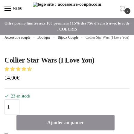
MENU
0
Offre promo limitée aux 100 premiers ! 15% dès 75€ d’achats avec le code
: COEUR15
Accessoire couple
»
Boutique
»
Bijoux Couple
»
Collier Star Wars (I Love You)
Collier Star Wars (I Love You)
14.00
€
23 en stock
Ajouter au panier