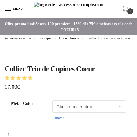
MENU
0
Offre promo limitée aux 100 premiers ! 15% dès 75€ d’achats avec le code
: COEUR15
Accessoire couple
»
Boutique
»
Bijoux Amitié
»
Collier Trio de Copines Coeur
Collier Trio de Copines Coeur
17.00
€
Metal Color
Effacer