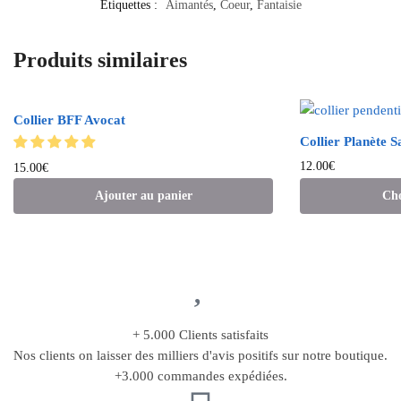
Étiquettes :
Aimantés
,
Coeur
,
Fantaisie
Produits similaires
Collier BFF Avocat
Collier Planète 
12.00
€
15.00
€
Ajouter au panier
Cho
+ 5.000 Clients satisfaits
Nos clients on laisser des milliers d'avis positifs sur notre boutique.
+3.000 commandes expédiées.