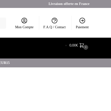
Livraison offerte en France
Mon Compte
F.A.Q / Contact
Paiement
0.00
€
0
COEUR15