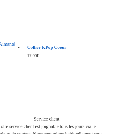
Collier KPop Coeur
17.00
€
Service client
otre service client est joignable tous les jours via le
ulaire de contact. Nous répondons habituellement sous