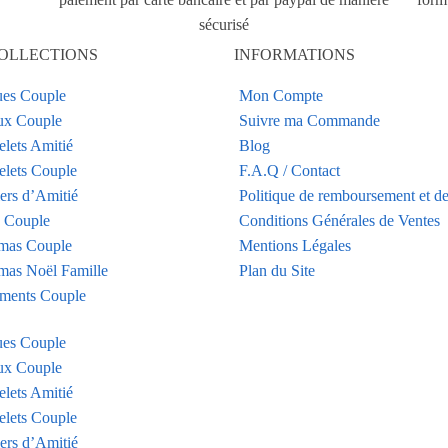
sécurisé
OLLECTIONS
INFORMATIONS
es Couple
Mon Compte
ux Couple
Suivre ma Commande
elets Amitié
Blog
elets Couple
F.A.Q / Contact
iers d’Amitié
Politique de remboursement et de
s Couple
Conditions Générales de Ventes
mas Couple
Mentions Légales
mas Noël Famille
Plan du Site
ments Couple
es Couple
ux Couple
elets Amitié
elets Couple
iers d’Amitié