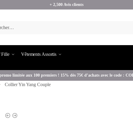
+ 2,500 Avis clients
 Fille
Vêtements Assortis
promo limitée aux 100 premiers ! 15% dès 75€ d’achats avec le code : 
Collier Yin Yang Couple
»