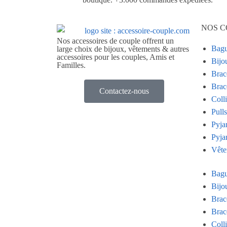
NOS C
Nos accessoires de couple offrent un
Bagu
large choix de bijoux, vêtements & autres
accessoires pour les couples, Amis et
Bijo
Familles.
Brac
Brac
Contactez-nous
Coll
Pull
Pyja
Pyja
Vête
Bagu
Bijo
Brac
Brac
Coll