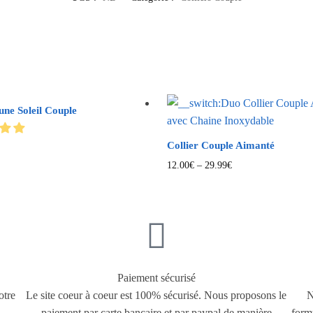
une Soleil Couple
Collier Couple Aimanté
12.00
€
–
29.99
€
Paiement sécurisé
otre
Le site coeur à coeur est 100% sécurisé. Nous proposons le
N
paiement par carte bancaire et par paypal de manière
form