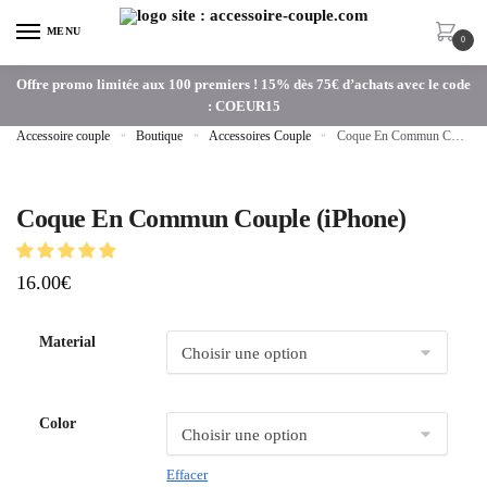
MENU
0
Offre promo limitée aux 100 premiers ! 15% dès 75€ d’achats avec le code
: COEUR15
Accessoire couple
»
Boutique
»
Accessoires Couple
»
Coque En Commun Couple (iPhone)
Coque En Commun Couple (iPhone)
16.00
€
Material
Color
Effacer