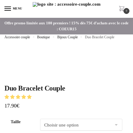
MENU
0
Offre promo limitée aux 100 premiers ! 15% dès 75€ d’achats avec le code
: COEUR15
Accessoire couple
»
Boutique
»
Bijoux Couple
»
Duo Bracelet Couple
Duo Bracelet Couple
17.90
€
Taille