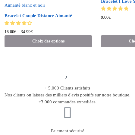
Bracelet I Love 
Bracelet Couple Distance Aimanté
9.00
€
16.00
€
–
34.99
€
Choix des options
Cho
+ 5.000 Clients satisfaits
Nos clients on laisser des milliers d'avis positifs sur notre boutique.
+3.000 commandes expédiées.
Paiement sécurisé