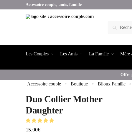
Accessoire couple, amis, famille
Les Couples
Les Amis
La Famille
Mère /
Offre 
Accessoire couple
Boutique
Bijoux Famille
»
»
»
Duo Collier Mother
Daughter
15.00
€