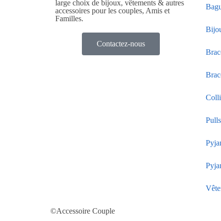
large choix de bijoux, vêtements & autres
Bagu
accessoires pour les couples, Amis et
Familles.
Bijo
Contactez-nous
Brac
Brac
Coll
Pull
Pyja
Pyja
Vête
©Accessoire Couple