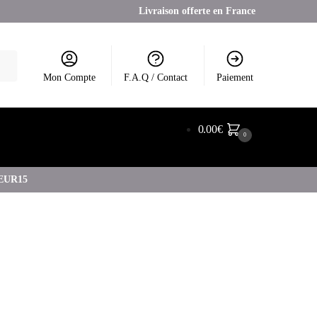
Livraison offerte en France
Mon Compte
F.A.Q / Contact
Paiement
0.00
€
0
COEUR15