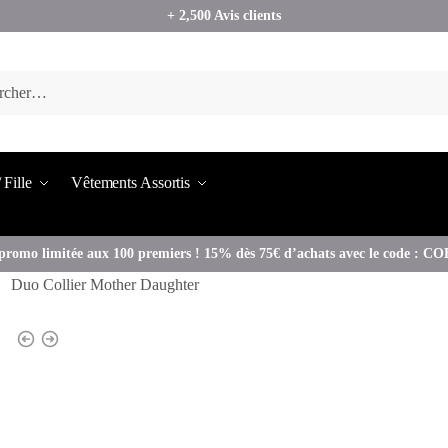
+ 2,500 Avis clients
 Fille
Vêtements Assortis
promo limitée aux 100 premiers ! 15% dès 75€ d’achats avec le code : 
Duo Collier Mother Daughter