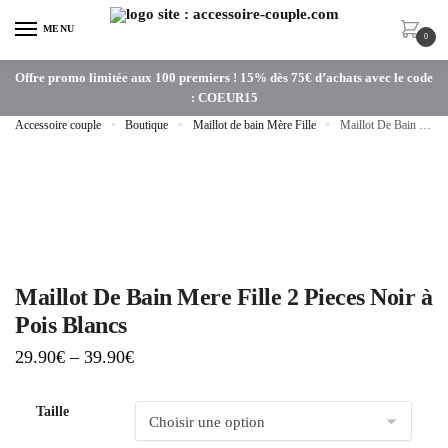
MENU
0
Offre promo limitée aux 100 premiers ! 15% dès 75€ d’achats avec le code
: COEUR15
Accessoire couple
»
Boutique
»
Maillot de bain Mère Fille
»
Maillot De Bain Mere Fille 2 Pieces Noir à Pois Blancs
Maillot De Bain Mere Fille 2 Pieces Noir à
Pois Blancs
29.90
€
–
39.90
€
Taille