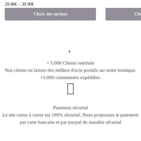
29.90
€
–
39.90
€
Choix des options
Cho
+ 5.000 Clients satisfaits
Nos clients on laisser des milliers d'avis positifs sur notre boutique.
+3.000 commandes expédiées.
Paiement sécurisé
Le site coeur à coeur est 100% sécurisé. Nous proposons le paiement
par carte bancaire et par paypal de manière sécurisé