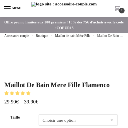
MENU
0
Offre promo limitée aux 100 premiers ! 15% dès 75€ d’achats avec le code
: COEUR15
Accessoire couple
»
Boutique
»
Maillot de bain Mère Fille
»
Maillot De Bain Mere Fille Flamenco
Maillot De Bain Mere Fille Flamenco
29.90
€
–
39.90
€
Taille