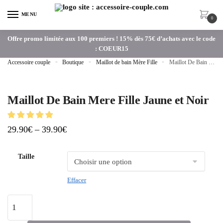
MENU
0
Offre promo limitée aux 100 premiers ! 15% dès 75€ d’achats avec le code
: COEUR15
Accessoire couple
»
Boutique
»
Maillot de bain Mère Fille
»
Maillot De Bain Mere Fille Jaune et Noir
Maillot De Bain Mere Fille Jaune et Noir
29.90
€
–
39.90
€
Taille
Effacer