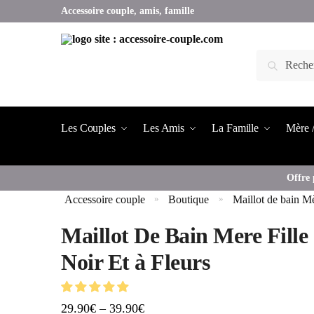
Accessoire couple, amis, famille
Les Couples
Les Amis
La Famille
Mère /
Offre 
Accessoire couple
Boutique
Maillot de bain Mè
»
»
Maillot De Bain Mere Fille
Noir Et à Fleurs
29.90
€
–
39.90
€