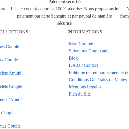
Paiement sécurisé
otre
Le site coeur à coeur est 100% sécurisé. Nous proposons le
N
paiement par carte bancaire et par paypal de manière
form
sécurisé
OLLECTIONS
INFORMATIONS
Mon Compte
es Couple
Suivre ma Commande
Blog
ux Couple
F.A.Q / Contact
Politique de remboursement et de
elets Amitié
Conditions Générales de Ventes
elets Couple
Mentions Légales
Plan du Site
iers d’Amitié
s Couple
mas Couple