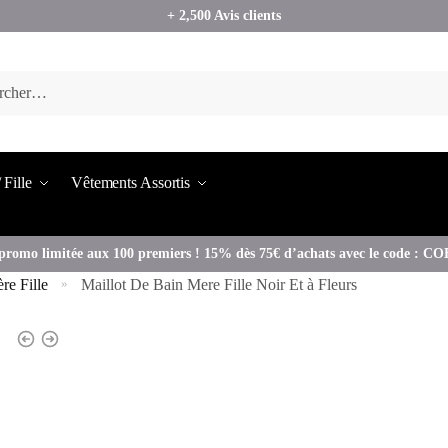
+ 2,500 Avis clients
 Fille
Vêtements Assortis
promo limitée aux 100 premiers ! 15% dès 75€ d’achats avec le code : 
re Fille
Maillot De Bain Mere Fille Noir Et à Fleurs
»