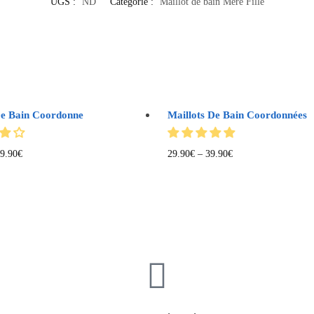
UGS :
ND
Catégorie :
Maillot de bain Mère Fille
De Bain Coordonne
Maillots De Bain Coordonnées
9.90
€
29.90
€
–
39.90
€