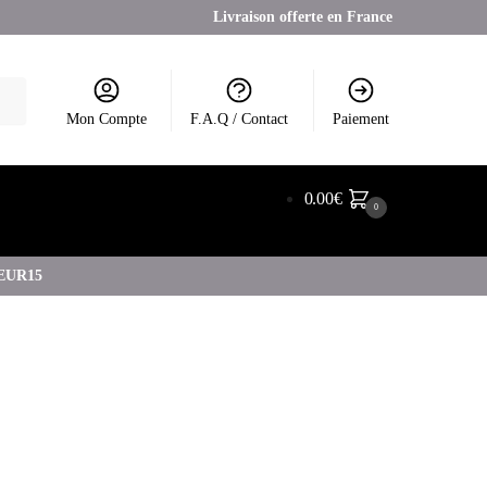
Livraison offerte en France
Mon Compte
F.A.Q / Contact
Paiement
0.00
€
0
COEUR15