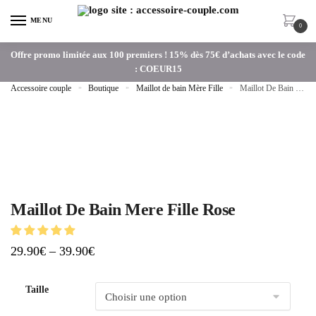
MENU
0
Offre promo limitée aux 100 premiers ! 15% dès 75€ d’achats avec le code
: COEUR15
Accessoire couple
»
Boutique
»
Maillot de bain Mère Fille
»
Maillot De Bain Mere Fille Rose
Maillot De Bain Mere Fille Rose
29.90
€
–
39.90
€
Taille