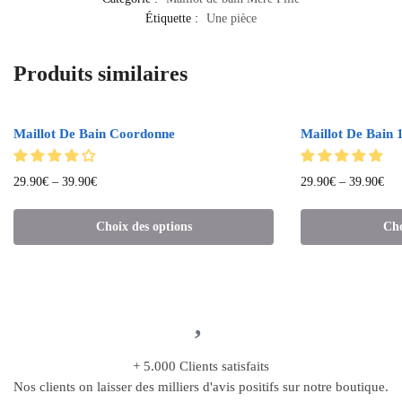
Étiquette :
Une pièce
Produits similaires
Maillot De Bain Coordonne
Maillot De Bain 1
29.90
€
–
39.90
€
29.90
€
–
39.90
€
Choix des options
Cho
+ 5.000 Clients satisfaits
Nos clients on laisser des milliers d'avis positifs sur notre boutique.