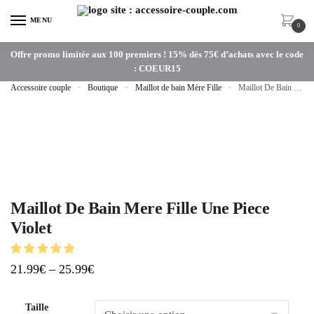
MENU
0
Offre promo limitée aux 100 premiers ! 15% dès 75€ d’achats avec le code
: COEUR15
Accessoire couple
»
Boutique
»
Maillot de bain Mère Fille
»
Maillot De Bain Mere Fille Une Piece Violet
Maillot De Bain Mere Fille Une Piece
Violet
21.99
€
–
25.99
€
Taille