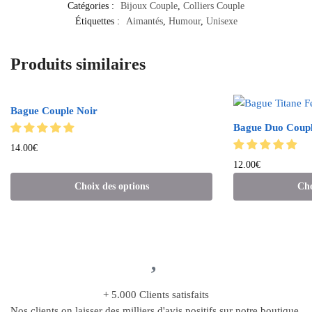
Catégories :
Bijoux Couple
,
Colliers Couple
Étiquettes :
Aimantés
,
Humour
,
Unisexe
Produits similaires
Bague Couple Noir
Bague Duo Coupl
14.00
€
12.00
€
Choix des options
Cho
+ 5.000 Clients satisfaits
Nos clients on laisser des milliers d'avis positifs sur notre boutique.