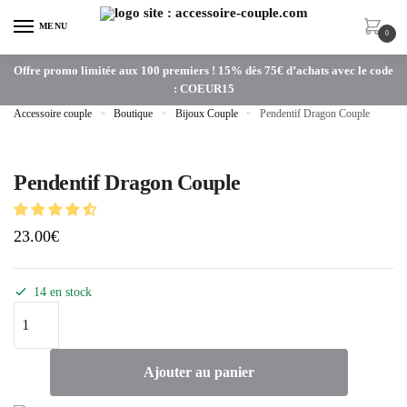
MENU
0
Offre promo limitée aux 100 premiers ! 15% dès 75€ d’achats avec le code
: COEUR15
Accessoire couple
»
Boutique
»
Bijoux Couple
»
Pendentif Dragon Couple
Pendentif Dragon Couple
23.00
€
14 en stock
Ajouter au panier