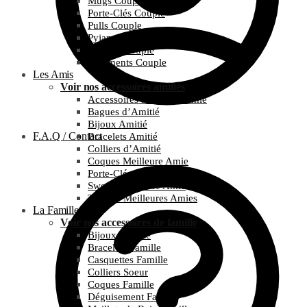
Mugs Couple
Porte-Clés Couple
Pulls Couple
Pyjamas Couple
T-Shirts Couple
Vêtements Couple
Les Amis
Voir nos accessoires amitiés
Accessoires Meilleure Amie
Bagues d’Amitié
Bijoux Amitié
F.A.Q / Contact
Bracelets Amitié
Colliers d’Amitié
Coques Meilleure Amie
Porte-Clés Amitié
Sweats Meilleure Amie
T-Shirts Meilleures Amies
La Famille
Voir nos accessoires de famille
Bijoux Famille
Bracelets Famille
Casquettes Famille
Colliers Soeur
Coques Famille
Déguisement Famille