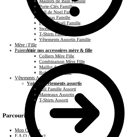
Maillots de Bain Famille
Porte-Clés Famille
Pull de Noel Famille
Pyjamas Famille
Pyjamas Noël Famille
Sweats Famille
T-Shirts Famille
Vêtements Assortis Famille
Mère / Fille
Paiement
Voir nos accessoires mère & fille
Colliers Mère Fille
Combinaison Mère Fille
Maillot de bain Mère Fille
Robes Mère Fille
Vêtements Assortis
Voir nos vêtements assortis
Pull Famille Assorti
Manteaux Assortis
T-Shirts Assorti
Parcourir
Mon Compte
F.A.Q / Contact