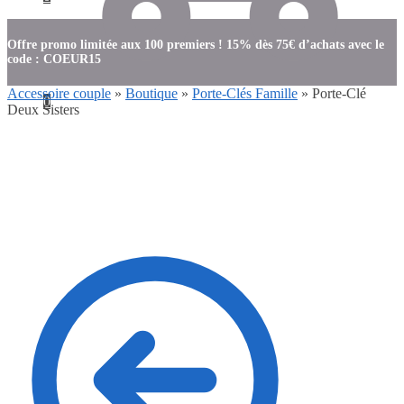
Offre promo limitée aux 100 premiers ! 15% dès 75€ d’achats avec le
code : COEUR15
Accessoire couple
»
Boutique
»
Porte-Clés Famille
»
Porte-Clé
0
Deux Sisters