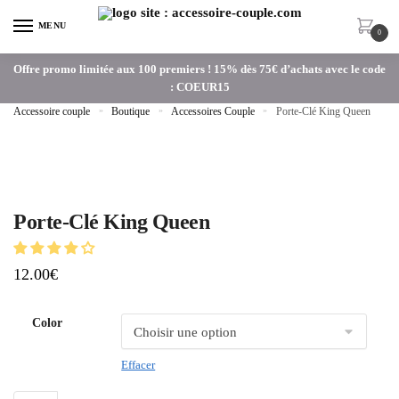
MENU
0
Offre promo limitée aux 100 premiers ! 15% dès 75€ d’achats avec le code
: COEUR15
Accessoire couple
»
Boutique
»
Accessoires Couple
»
Porte-Clé King Queen
Porte-Clé King Queen
12.00
€
Color
Effacer