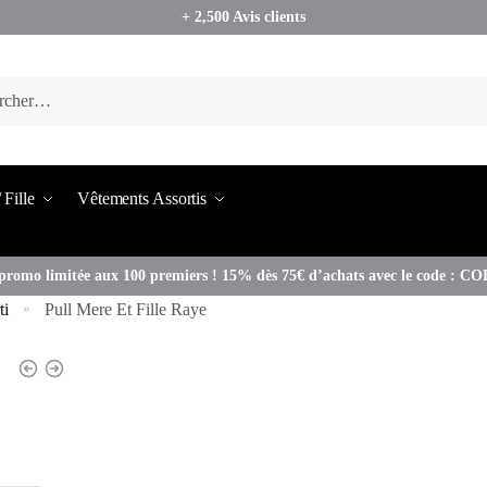
+ 2,500 Avis clients
 Fille
Vêtements Assortis
promo limitée aux 100 premiers ! 15% dès 75€ d’achats avec le code : 
ti
Pull Mere Et Fille Raye
»