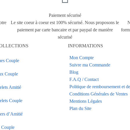
Paiement sécurisé
otre
Le site coeur à coeur est 100% sécurisé. Nous proposons le
N
paiement par carte bancaire et par paypal de manière
form
sécurisé
OLLECTIONS
INFORMATIONS
Mon Compte
es Couple
Suivre ma Commande
Blog
ux Couple
F.A.Q / Contact
Politique de remboursement et de
elets Amitié
Conditions Générales de Ventes
elets Couple
Mentions Légales
Plan du Site
iers d’Amitié
s Couple