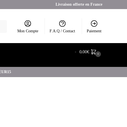
Livraison offerte en France
Mon Compte
F.A.Q / Contact
Paiement
0.00
€
0
COEUR15