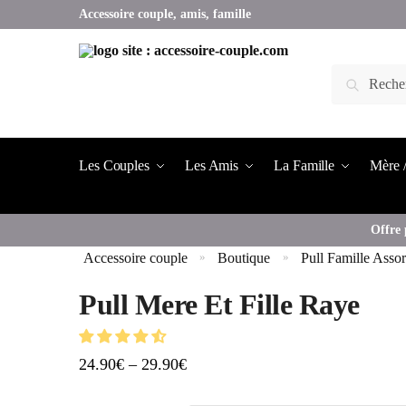
Accessoire couple, amis, famille
Les Couples
Les Amis
La Famille
Mère /
Offre 
Accessoire couple
Boutique
Pull Famille Assor
»
»
Pull Mere Et Fille Raye
24.90
€
–
29.90
€