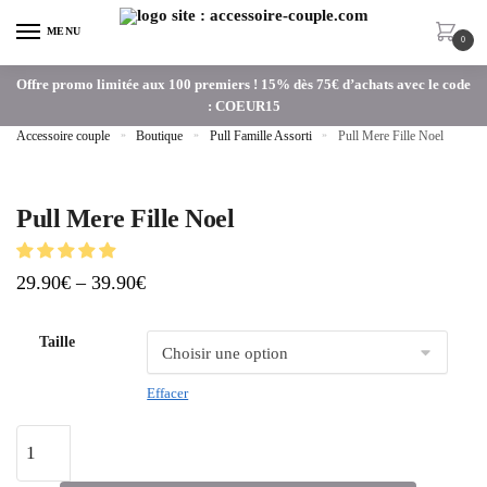
MENU
0
Offre promo limitée aux 100 premiers ! 15% dès 75€ d’achats avec le code
: COEUR15
Accessoire couple
»
Boutique
»
Pull Famille Assorti
»
Pull Mere Fille Noel
Pull Mere Fille Noel
29.90
€
–
39.90
€
Taille
Effacer