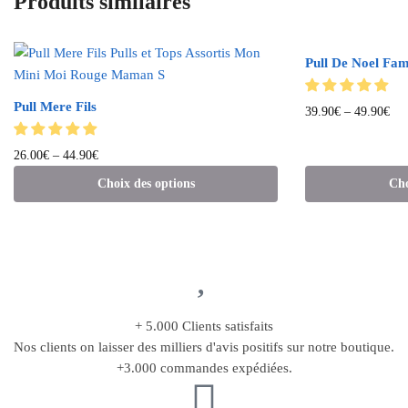
Produits similaires
Pull De Noel Fam
Pull Mere Fils
39.90
€
–
49.90
€
26.00
€
–
44.90
€
Choix des options
Cho
+ 5.000 Clients satisfaits
Nos clients on laisser des milliers d'avis positifs sur notre boutique.
+3.000 commandes expédiées.