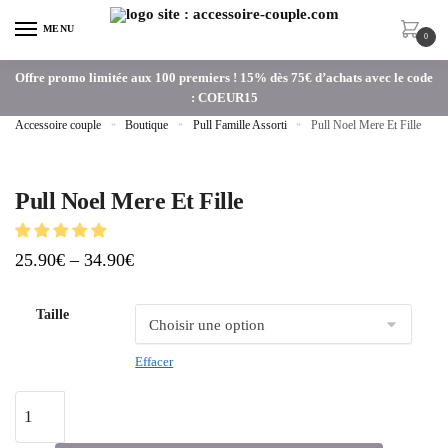
MENU
0
Offre promo limitée aux 100 premiers ! 15% dès 75€ d’achats avec le code
: COEUR15
Accessoire couple
»
Boutique
»
Pull Famille Assorti
»
Pull Noel Mere Et Fille
Pull Noel Mere Et Fille
25.90
€
–
34.90
€
Taille
Effacer