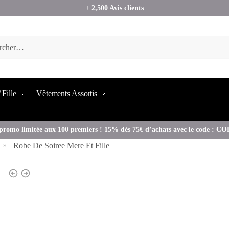
+ 2,500 Avis clients
 Fille
Vêtements Assortis
promo limitée aux 100 premiers ! 15% dès 75€ d’achats avec le code : 
Robe De Soiree Mere Et Fille
»