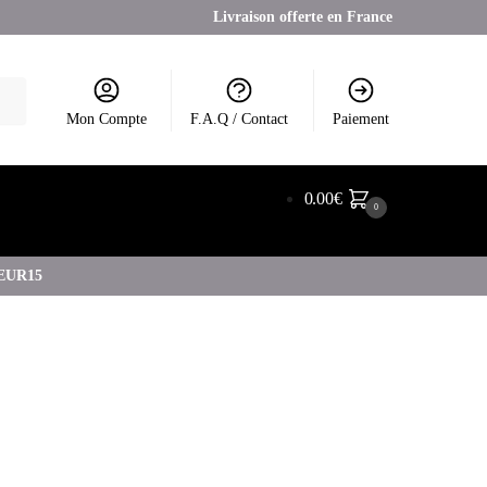
Livraison offerte en France
Mon Compte
F.A.Q / Contact
Paiement
0.00
€
0
COEUR15