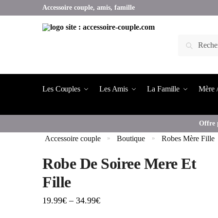
Accessoire couple, amis, famille
Les Couples
Les Amis
La Famille
Mère /
Offre 
Accessoire couple
Boutique
Robes Mère Fille
»
»
Robe De Soiree Mere Et
Fille
19.99
€
–
34.99
€