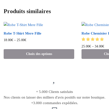
Produits similaires
Robe T-Shirt Mere Fille
Robe Chemisier F
18.00
€
–
25.00
€
25.00
€
–
34.00
€
Choix des options
Cho
+ 5.000 Clients satisfaits
Nos clients on laisser des milliers d'avis positifs sur notre boutique.
+3.000 commandes expédiées.