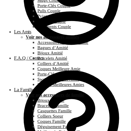
Mugs Couple
Porte-Clés Couple
Pulls Couple
Pyjamas Couple
T-Shirts Couple
Vêtements Couple
Les Amis
Voir nos accessoires amitiés
Accessoires Meilleure Amie
Bagues d’Amitié
Bijoux Amitié
F.A.Q / Contact
Bracelets Amitié
Colliers d’Amitié
Coques Meilleure Amie
Porte-Clés Amitié
Sweats Meilleure Amie
T-Shirts Meilleures Amies
La Famille
Voir nos accessoires de famille
Bijoux Famille
Bracelets Famille
Casquettes Famille
Colliers Soeur
Coques Famille
Déguisement Famille