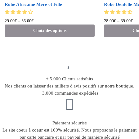
Robe Africaine Mère et Fille
Robe Dentelle Mè
29.00
€
–
36.00
€
28.00
€
–
39.00
€
Choix des options
Cho
+ 5.000 Clients satisfaits
Nos clients on laisser des milliers d'avis positifs sur notre boutique.
+3.000 commandes expédiées.
Paiement sécurisé
Le site coeur à coeur est 100% sécurisé. Nous proposons le paiement
par carte bancaire et par paypal de manière sécurisé