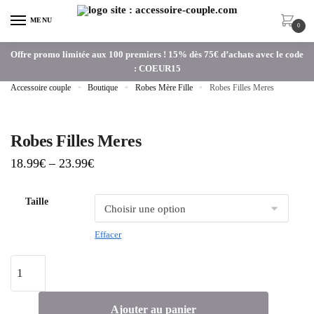
MENU
0
Offre promo limitée aux 100 premiers ! 15% dès 75€ d’achats avec le code
: COEUR15
Accessoire couple
»
Boutique
»
Robes Mère Fille
»
Robes Filles Meres
Robes Filles Meres
18.99
€
–
23.99
€
Taille
Effacer
Ajouter au panier