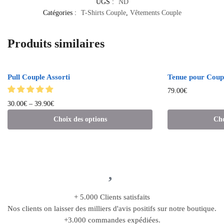
UGS :
ND
Catégories :
T-Shirts Couple
,
Vêtements Couple
Produits similaires
Pull Couple Assorti
Tenue pour Coupl
79.00
€
30.00
€
–
39.90
€
Choix des options
Cho
+ 5.000 Clients satisfaits
Nos clients on laisser des milliers d'avis positifs sur notre boutique.
+3.000 commandes expédiées.