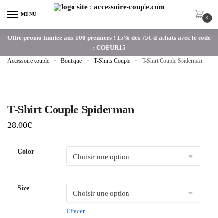
MENU
0
Offre promo limitée aux 100 premiers ! 15% dès 75€ d’achats avec le code
: COEUR15
Accessoire couple
»
Boutique
»
T-Shirts Couple
»
T-Shirt Couple Spiderman
T-Shirt Couple Spiderman
28.00
€
Color
Size
Effacer