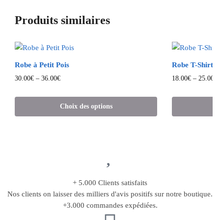
Produits similaires
Robe à Petit Pois
Robe T-Shirt M
30.00
€
–
36.00
€
18.00
€
–
25.00
€
Choix des options
C
+ 5.000 Clients satisfaits
Nos clients on laisser des milliers d'avis positifs sur notre boutique.
+3.000 commandes expédiées.