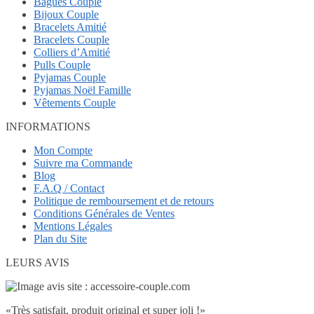
Bagues Couple
Bijoux Couple
Bracelets Amitié
Bracelets Couple
Colliers d’Amitié
Pulls Couple
Pyjamas Couple
Pyjamas Noël Famille
Vêtements Couple
INFORMATIONS
Mon Compte
Suivre ma Commande
Blog
F.A.Q / Contact
Politique de remboursement et de retours
Conditions Générales de Ventes
Mentions Légales
Plan du Site
LEURS AVIS
«Très satisfait, produit original et super joli !»