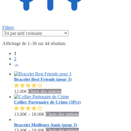
Filtres
Affichage de 1–36 sur 44 résultats
1
2
→
Bracelet Best Friends (pour 3)
Ce
12.00
€
Choix des options
produit
a
Collier Partenaire de Crime (3Pcs)
plusieurs
variations.
Ce
13.00
€
–
18.00
€
Choix des options
Les
produit
options
a
Bracelet Meilleure Amie (pour 3)
peuvent
plusieurs
Ce
13.00
€
–
19.00
€
Choix des options