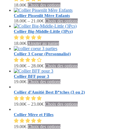
Ce
18.00
€
Choix des options
produit
a
Collier Pissenlit Mère Enfants
plusieurs
Ce
18.00
€
–
21.00
€
Choix des options
variations.
produit
Les
a
Collier Big-Middle-Little (3Pcs)
options
plusieurs
peuvent
variations.
18.00
€
Ajouter au panier
être
Les
choisies
options
Collier 3 Coeur (Personnalisé)
sur
peuvent
la
être
Ce
19.00
€
–
28.00
€
Choix des options
page
choisies
produit
du
sur
a
Collier BFF pour 3
produit
la
plusieurs
Ce
19.00
€
Choix des options
page
variations.
produit
du
Les
a
Collier d’Amitié Best B*tches (3 ou 2)
produit
options
plusieurs
peuvent
variations.
Ce
19.00
€
–
23.00
€
Choix des options
être
Les
produit
choisies
options
a
Collier Mère et Filles
sur
peuvent
plusieurs
la
être
variations.
Ce
19.00
€
Choix des options
page
choisies