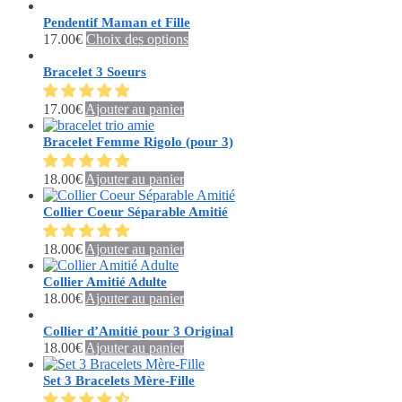
produit
options
a
Pendentif Maman et Fille
peuvent
plusieurs
Ce
17.00
€
Choix des options
être
variations.
produit
choisies
Les
a
Bracelet 3 Soeurs
sur
options
plusieurs
la
peuvent
variations.
17.00
€
Ajouter au panier
page
être
Les
du
choisies
options
Bracelet Femme Rigolo (pour 3)
produit
sur
peuvent
la
être
18.00
€
Ajouter au panier
page
choisies
du
sur
Collier Coeur Séparable Amitié
produit
la
page
du
18.00
€
Ajouter au panier
produit
Collier Amitié Adulte
18.00
€
Ajouter au panier
Collier d’Amitié pour 3 Original
18.00
€
Ajouter au panier
Set 3 Bracelets Mère-Fille