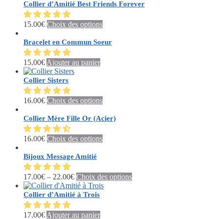
options
a
Collier d’Amitié Best Friends Forever
produit
la
peuvent
plusieurs
page
être
variations.
du
Ce
15.00
€
Choix des options
choisies
Les
produit
produit
sur
options
a
Bracelet en Commun Soeur
la
peuvent
plusieurs
page
être
variations.
du
15.00
€
Ajouter au panier
choisies
Les
produit
sur
options
Collier Sisters
la
peuvent
page
être
Ce
du
16.00
€
Choix des options
choisies
produit
produit
sur
a
Collier Mère Fille Or (Acier)
la
plusieurs
page
variations.
du
Ce
16.00
€
Choix des options
Les
produit
produit
options
a
Bijoux Message Amitié
peuvent
plusieurs
être
variations.
Ce
17.00
€
–
22.00
€
Choix des options
choisies
Les
produit
sur
options
a
Collier d’Amitié à Trois
la
peuvent
plusieurs
page
être
variations.
du
17.00
€
Ajouter au panier
choisies