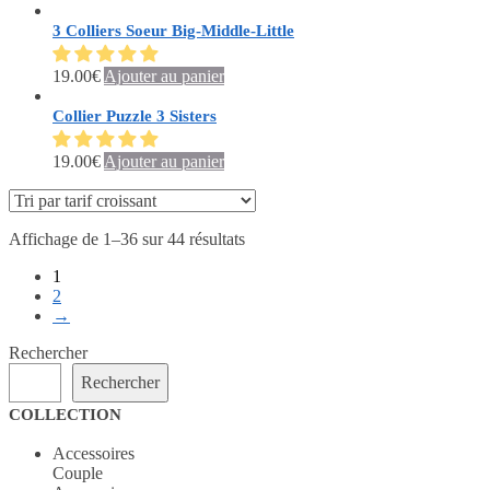
Les
produit
du
sur
options
a
3 Colliers Soeur Big-Middle-Little
produit
la
peuvent
plusieurs
page
être
variations.
du
19.00
€
Ajouter au panier
choisies
Les
produit
sur
options
Collier Puzzle 3 Sisters
la
peuvent
page
être
du
19.00
€
Ajouter au panier
choisies
produit
sur
la
page
Affichage de 1–36 sur 44 résultats
du
produit
1
2
→
Rechercher
Rechercher
COLLECTION
Accessoires
Couple