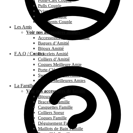
Porte-Clés Couple
Pulls Couple
Pyjamas Couple
T-Shirts Couple
Vêtements Couple
Les Amis
Voir nos accessoires amitiés
Accessoires Meilleure Amie
Bagues d’Amitié
Bijoux Amitié
F.A.Q / Contact
Bracelets Amitié
Colliers d’Amitié
Coques Meilleure Amie
Porte-Clés Amitié
Sweats Meilleure Amie
T-Shirts Meilleures Amies
La Famille
Voir nos accessoires de famille
Bijoux Famille
Bracelets Famille
Casquettes Famille
Colliers Soeur
Coques Famille
Déguisement Famille
Maillots de Bain Famille