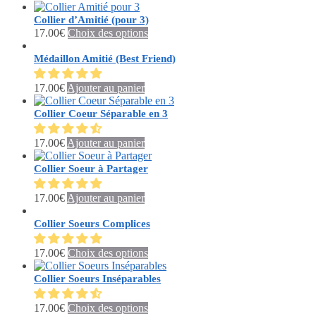
Les
produit
sur
options
Collier d’Amitié (pour 3)
la
peuvent
Ce
17.00
€
Choix des options
page
être
produit
du
choisies
a
Médaillon Amitié (Best Friend)
produit
sur
plusieurs
la
variations.
17.00
€
Ajouter au panier
page
Les
du
options
Collier Coeur Séparable en 3
produit
peuvent
être
17.00
€
Ajouter au panier
choisies
sur
Collier Soeur à Partager
la
page
du
17.00
€
Ajouter au panier
produit
Collier Soeurs Complices
Ce
17.00
€
Choix des options
produit
a
Collier Soeurs Inséparables
plusieurs
variations.
Ce
17.00
€
Choix des options
Les