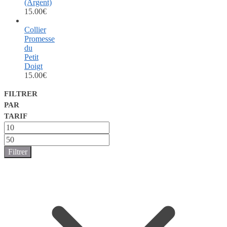
(Argent)
15.00
€
Collier
Promesse
du
Petit
Doigt
15.00
€
FILTRER
PAR
TARIF
Prix
min
Prix
max
Filtrer