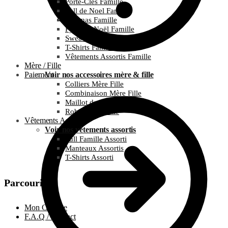
Porte-Clés Famille
Pull de Noel Famille
Pyjamas Famille
Pyjamas Noël Famille
Sweats Famille
T-Shirts Famille
Vêtements Assortis Famille
Mère / Fille
Paiement
Voir nos accessoires mère & fille
Colliers Mère Fille
Combinaison Mère Fille
Maillot de bain Mère Fille
Robes Mère Fille
Vêtements Assortis
Voir nos vêtements assortis
Pull Famille Assorti
Manteaux Assortis
T-Shirts Assorti
Parcourir
Mon Compte
F.A.Q / Contact