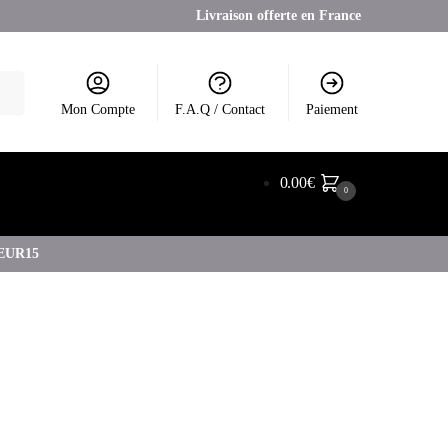
Livraison offerte en France
Mon Compte
F.A.Q / Contact
Paiement
0.00
€
0
COEUR15