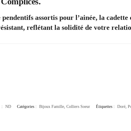
s Complices.
 pendentifs assortis pour l’ainée, la cadette
sistant, reflétant la solidité de votre relati
 :
ND
Catégories :
Bijoux Famille
,
Colliers Soeur
Étiquettes :
Doré
,
P