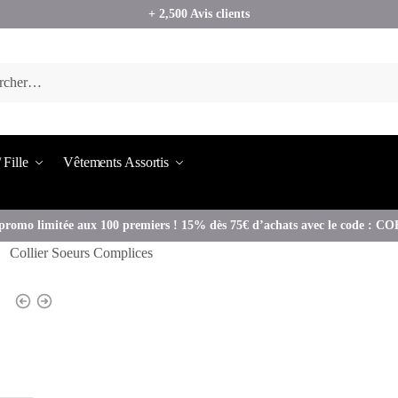
+ 2,500 Avis clients
 Fille
Vêtements Assortis
promo limitée aux 100 premiers ! 15% dès 75€ d’achats avec le code : 
Collier Soeurs Complices