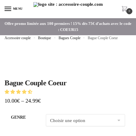
MENU
0
Offre promo limitée aux 100 premiers ! 15% dès 75€ d’achats avec le code
: COEUR15
Accessoire couple
»
Boutique
»
Bagues Couple
»
Bague Couple Coeur
Bague Couple Coeur
10.00
€
–
24.99
€
GENRE