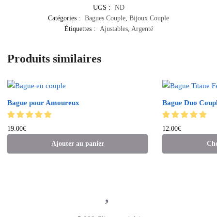
UGS :
ND
Catégories :
Bagues Couple
,
Bijoux Couple
Étiquettes :
Ajustables
,
Argenté
Produits similaires
Bague pour Amoureux
Bague Duo Coupl
19.00
€
12.00
€
Ajouter au panier
Cho