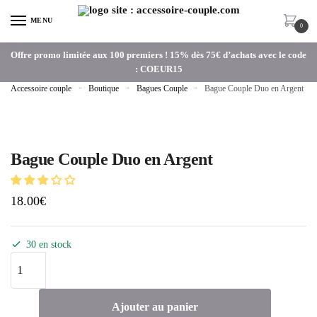
MENU
0
Offre promo limitée aux 100 premiers ! 15% dès 75€ d’achats avec le code
: COEUR15
Accessoire couple
»
Boutique
»
Bagues Couple
»
Bague Couple Duo en Argent
Bague Couple Duo en Argent
18.00
€
30 en stock
Ajouter au panier