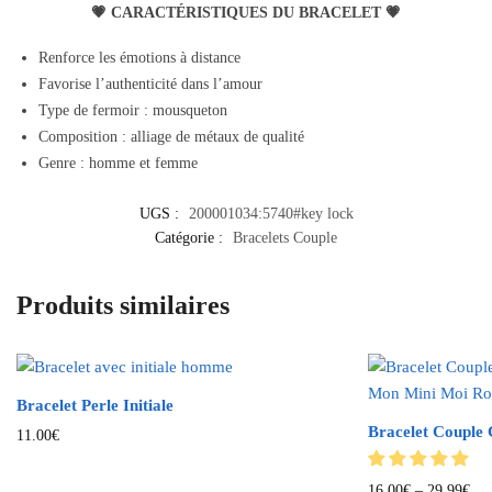
💗 CARACTÉRISTIQUES DU BRACELET 💗
Renforce les émotions à distance
Favorise l’authenticité dans l’amour
Type de fermoir : mousqueton
Composition : alliage de métaux de qualité
Genre : homme et femme
UGS :
200001034:5740#key lock
Catégorie :
Bracelets Couple
Produits similaires
Bracelet Perle Initiale
Bracelet Couple
Ce
11.00
€
produit
a
Ce
16.00
€
–
29.99
€