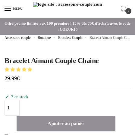
Skip
Skip
MENU
to
to
0
navigation
content
Offre promo limitée aux 100 premiers ! 15% dès 75€ d’achats avec le code
: COEUR15
Accessoire couple
»
Boutique
»
Bracelets Couple
»
Bracelet Aimant Couple Chaine
Bracelet Aimant Couple Chaine
29.99
€
7 en stock
quantité
de
Bracelet
Ajouter au panier
Aimant
Couple