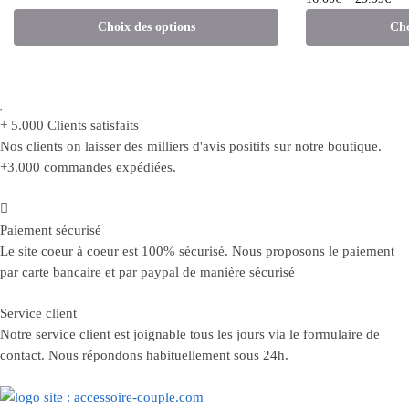
plusieurs
pro
Choix des options
Cho
variations.
a
Les
plu
options
var
peuvent
Le
+ 5.000 Clients satisfaits
être
opt
Nos clients on laisser des milliers d'avis positifs sur notre boutique.
choisies
pe
+3.000 commandes expédiées.
sur
êtr
la
cho
page
sur
Paiement sécurisé
du
la
Le site coeur à coeur est 100% sécurisé. Nous proposons le paiement
produit
pa
par carte bancaire et par paypal de manière sécurisé
du
pro
Service client
Notre service client est joignable tous les jours via le formulaire de
contact. Nous répondons habituellement sous 24h.