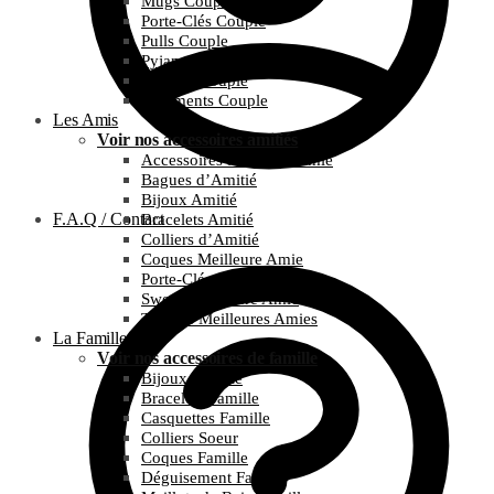
Mugs Couple
Porte-Clés Couple
Pulls Couple
Pyjamas Couple
T-Shirts Couple
Vêtements Couple
Les Amis
Voir nos accessoires amitiés
Accessoires Meilleure Amie
Bagues d’Amitié
Bijoux Amitié
F.A.Q / Contact
Bracelets Amitié
Colliers d’Amitié
Coques Meilleure Amie
Porte-Clés Amitié
Sweats Meilleure Amie
T-Shirts Meilleures Amies
La Famille
Voir nos accessoires de famille
Bijoux Famille
Bracelets Famille
Casquettes Famille
Colliers Soeur
Coques Famille
Déguisement Famille