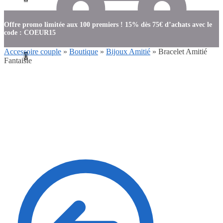
Offre promo limitée aux 100 premiers ! 15% dès 75€ d’achats avec le
code : COEUR15
Accessoire couple
»
Boutique
»
Bijoux Amitié
»
Bracelet Amitié
0
Fantaisie