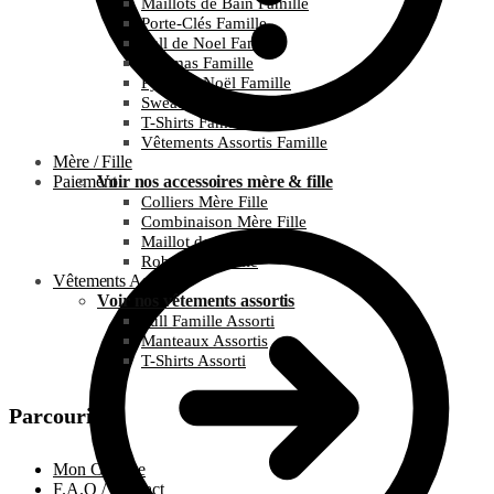
Maillots de Bain Famille
Porte-Clés Famille
Pull de Noel Famille
Pyjamas Famille
Pyjamas Noël Famille
Sweats Famille
T-Shirts Famille
Vêtements Assortis Famille
Mère / Fille
Paiement
Voir nos accessoires mère & fille
Colliers Mère Fille
Combinaison Mère Fille
Maillot de bain Mère Fille
Robes Mère Fille
Vêtements Assortis
Voir nos vêtements assortis
Pull Famille Assorti
Manteaux Assortis
T-Shirts Assorti
Parcourir
Mon Compte
F.A.Q / Contact