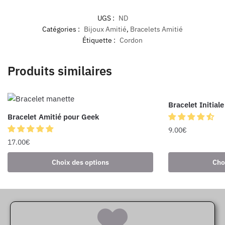
UGS :
ND
Catégories :
Bijoux Amitié
,
Bracelets Amitié
Étiquette :
Cordon
Produits similaires
Bracelet Initial
Bracelet Amitié pour Geek
9.00
€
17.00
€
Choix des options
Cho