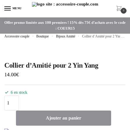
MENU
0
Offre promo limitée aux 100 premiers ! 15% dès 75€ d’achats avec le code
: COEUR15
Accessoire couple
»
Boutique
»
Bijoux Amitié
»
Collier d’Amitié pour 2 Yin Yang
Collier d’Amitié pour 2 Yin Yang
14.00
€
6 en stock
Ajouter au panier